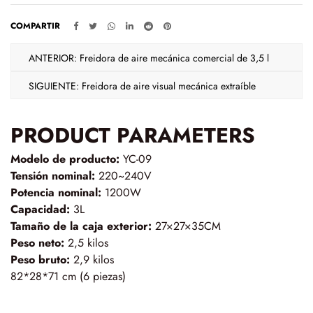
Asequible:
En comparación con las freidoras inteligentes,
las freidoras mecánicas son más asequibles, lo que las
COMPARTIR
convierte en una buena opción para consumidores con
ANTERIOR: Freidora de aire mecánica comercial de 3,5 l
presupuestos limitados.
SIGUIENTE: Freidora de aire visual mecánica extraíble
Mantenimiento conveniente: las freidoras de aire mecánicas
tienen una estructura relativamente simple, lo que las hace
PRODUCT PARAMETERS
fáciles de limpiar y mantener.
Precauciones de uso
Modelo de producto:
YC-09
Uso seguro:
Durante el proceso de uso, asegúrese de que el
Tensión nominal:
220~240V
Potencia nominal:
1200W
enchufe sea seguro y cumpla con los requisitos de energía, y
Capacidad:
3L
evite cubrir la entrada y salida de aire.
Tamaño de la caja exterior:
27×27×35CM
Manejo de ingredientes:
Tenga cuidado al usar papel para
Peso neto:
2,5 kilos
hornear, papel secante y otros materiales inflamables para
Peso bruto:
2,9 kilos
82*28*71 cm (6 piezas)
asegurarse de que queden completamente cubiertos por los
ingredientes para evitar que el aire caliente los enrolle y