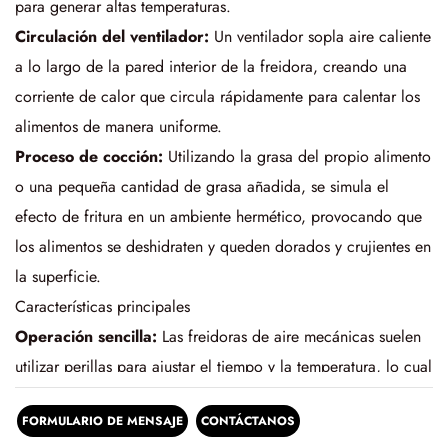
para generar altas temperaturas.
Circulación del ventilador:
Un ventilador sopla aire caliente
a lo largo de la pared interior de la freidora, creando una
corriente de calor que circula rápidamente para calentar los
alimentos de manera uniforme.
Proceso de cocción:
Utilizando la grasa del propio alimento
o una pequeña cantidad de grasa añadida, se simula el
efecto de fritura en un ambiente hermético, provocando que
los alimentos se deshidraten y queden dorados y crujientes en
la superficie.
Características principales
Operación sencilla:
Las freidoras de aire mecánicas suelen
utilizar perillas para ajustar el tiempo y la temperatura, lo cual
es muy sencillo de operar y adecuado para consumidores de
FORMULARIO DE MENSAJE
CONTÁCTANOS
todas las edades.