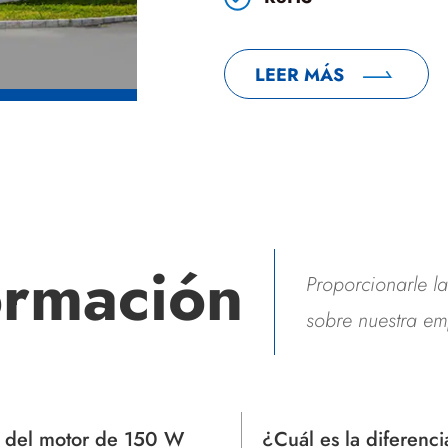
LEER MÁS
ormación
Proporcionarle l
sobre nuestra em
es la diferencia entre un
¿Es mejor un expri