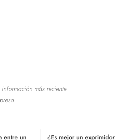
a información más reciente
presa.
midor
¿Un pequeño conducto de