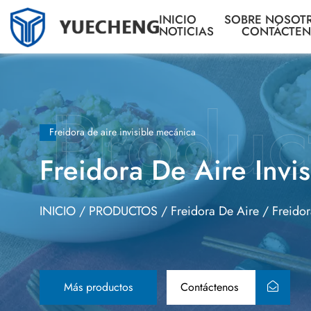
INICIO
SOBRE NOSOT
NOTICIAS
CONTÁCTE
Freidora de aire invisible mecánica
Freidora De Aire Invi
INICIO
/
PRODUCTOS
/
Freidora De Aire
/
Freido
Más productos
Contáctenos